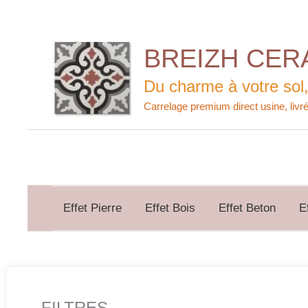
Aller
au
contenu
BREIZH CER
Du charme à votre sol,
Effet Pierre
Effet Bois
Effet Beton
E
FILTRES