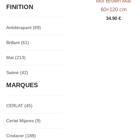
Mix Brown Mat
FINITION
60×120 cm
34.90
€
Antidérapant
(69)
Brillant
(61)
Mat
(213)
Satiné
(42)
MARQUES
CERLAT
(45)
Cerlat Mijares
(9)
Cristacer
(188)