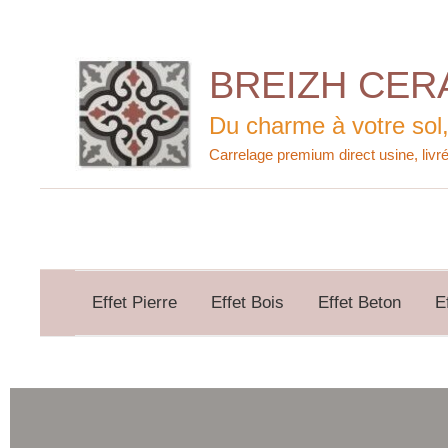
Aller
au
contenu
BREIZH CER
Du charme à votre sol,
Effet Pierre
Effet Bois
Effet Beton
E