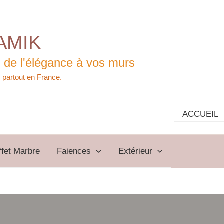
AMIK
 de l'élégance à vos murs
ACCUEIL
ffet Marbre
Faiences
Extérieur