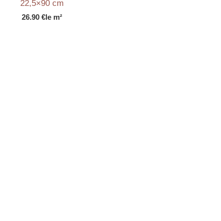
22,5×90 cm
26.90
€
le m²