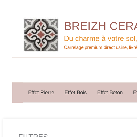
Aller
au
contenu
BREIZH CER
Du charme à votre sol,
Effet Pierre
Effet Bois
Effet Beton
E
FILTRES