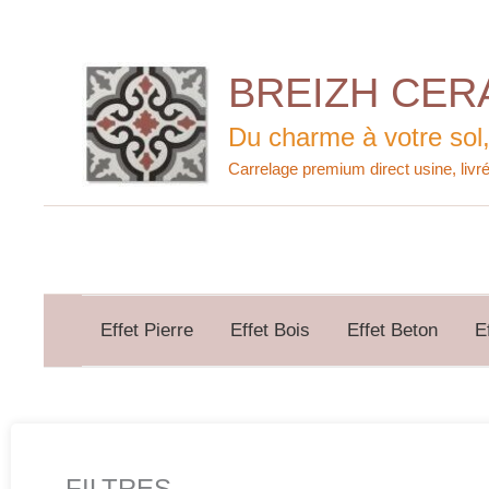
Aller
au
contenu
BREIZH CER
Du charme à votre sol,
Effet Pierre
Effet Bois
Effet Beton
E
FILTRES