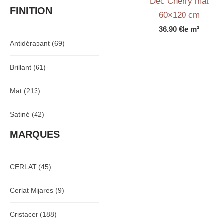
Dec Cherry mat
FINITION
60×120 cm
36.90
€
le m²
Antidérapant
(69)
Brillant
(61)
Mat
(213)
Satiné
(42)
MARQUES
CERLAT
(45)
Cerlat Mijares
(9)
Cristacer
(188)