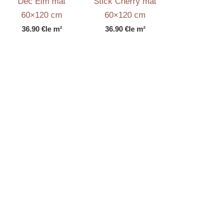
Dec Elm mat
Stick Cherry mat
60×120 cm
60×120 cm
36.90
€
le m²
36.90
€
le m²