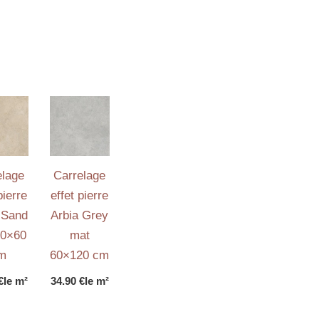
elage
Carrelage
pierre
effet pierre
 Sand
Arbia Grey
60×60
mat
m
60×120 cm
€
le m²
34.90
€
le m²