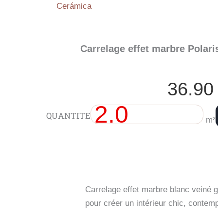
Cerámica
Carrelage effet marbre Polari
36.9
quantité
QUANTITE
de
m²
Carrelage
effet
marbre
Polaris
White
Gris
brillant
Carrelage effet marbre blanc veiné gr
100x100
pour créer un intérieur chic, contem
cm