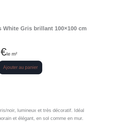
s White Gris brillant 100×100 cm
0
€
le m²
Ajouter au panier
is/noir, lumineux et très décoratif. Idéal
porain et élégant, en sol comme en mur.