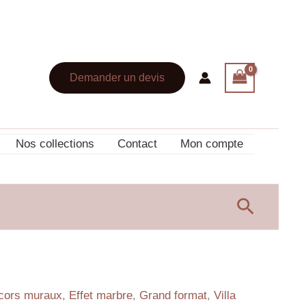
Demander un devis
Nos collections
Contact
Mon compte
Recherc
cors muraux
,
Effet marbre
,
Grand format
,
Villa