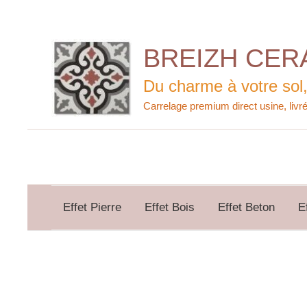
Aller
au
contenu
BREIZH CER
Du charme à votre sol,
Effet Pierre
Effet Bois
Effet Beton
E