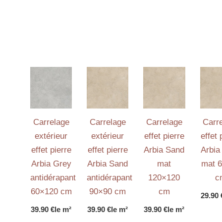
Carrelage
Carrelage
Carrelage
Carr
extérieur
extérieur
effet pierre
effet 
effet pierre
effet pierre
Arbia Sand
Arbia
Arbia Grey
Arbia Sand
mat
mat 
antidérapant
antidérapant
120×120
c
60×120 cm
90×90 cm
cm
29.90
39.90
€
le m²
39.90
€
le m²
39.90
€
le m²