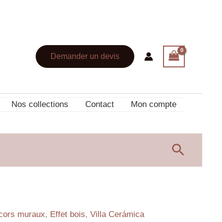
Demander un devis
Nos collections
Contact
Mon compte
Recherc
cors muraux
,
Effet bois
,
Villa Cerámica