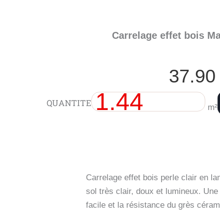
Carrelage effet bois M
37.9
quantité
QUANTITE
de
m²
Carrelage
effet
bois
Matter
Gris
mat
120x120
Carrelage effet bois perle clair en 
cm
sol très clair, doux et lumineux. Une
facile et la résistance du grès céram