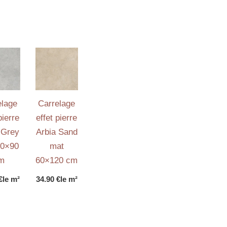
elage
Carrelage
pierre
effet pierre
 Grey
Arbia Sand
90×90
mat
m
60×120 cm
€
le m²
34.90
€
le m²