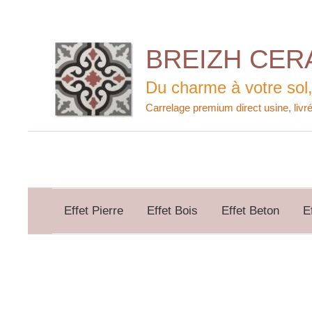
Aller
au
contenu
BREIZH CER
Du charme à votre sol,
Effet Pierre
Effet Bois
Effet Beton
E