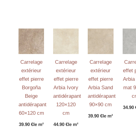
Carrelage
Carrelage
Carrelage
Carr
extérieur
extérieur
extérieur
effet 
effet pierre
effet pierre
effet pierre
Arbia
Borgoña
Arbia Ivory
Arbia Sand
mat 
Beige
antidérapant
antidérapant
c
antidérapant
120×120
90×90 cm
34.90
60×120 cm
cm
39.90
€
le m²
39.90
€
le m²
44.90
€
le m²