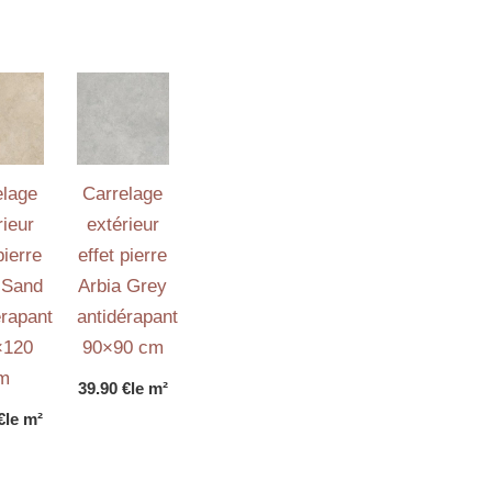
elage
Carrelage
rieur
extérieur
pierre
effet pierre
 Sand
Arbia Grey
érapant
antidérapant
×120
90×90 cm
m
39.90
€
le m²
€
le m²