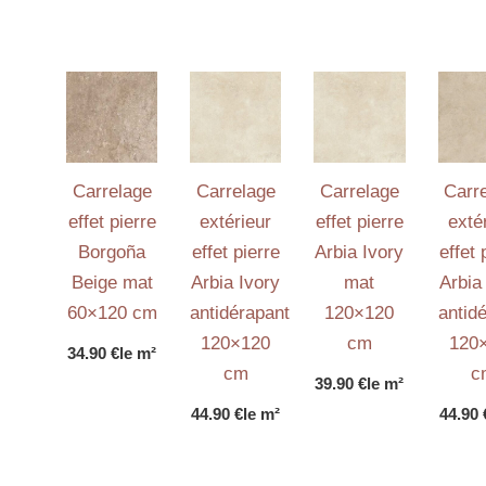
Carrelage
Carrelage
Carrelage
Carr
effet pierre
extérieur
effet pierre
exté
Borgoña
effet pierre
Arbia Ivory
effet 
Beige mat
Arbia Ivory
mat
Arbia
60×120 cm
antidérapant
120×120
antid
120×120
cm
120
34.90
€
le m²
cm
c
39.90
€
le m²
44.90
€
le m²
44.90