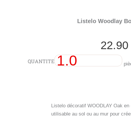
Listelo Woodlay Bo
22.9
quantité
QUANTITE
de
piè
Listelo
Woodlay
Bois
clair
mat
8x120
cm
Listelo décoratif WOODLAY Oak en 
utilisable au sol ou au mur pour crée