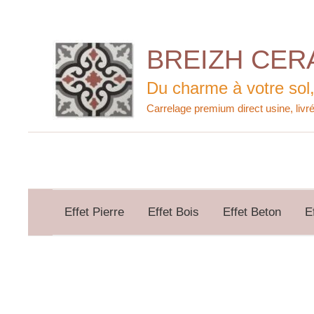
Aller
au
contenu
BREIZH CER
Du charme à votre sol,
Effet Pierre
Effet Bois
Effet Beton
E