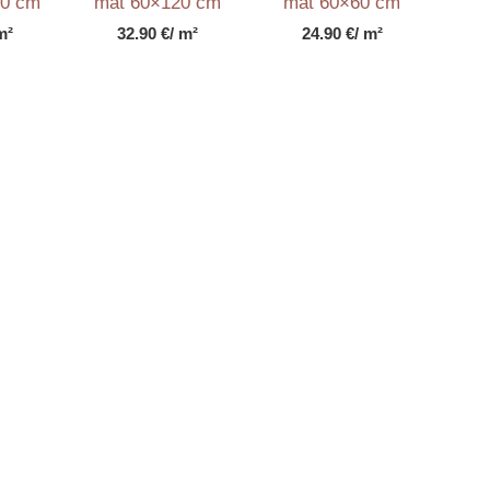
00 cm
mat 60×120 cm
mat 60×60 cm
m²
32.90
€
/ m²
24.90
€
/ m²