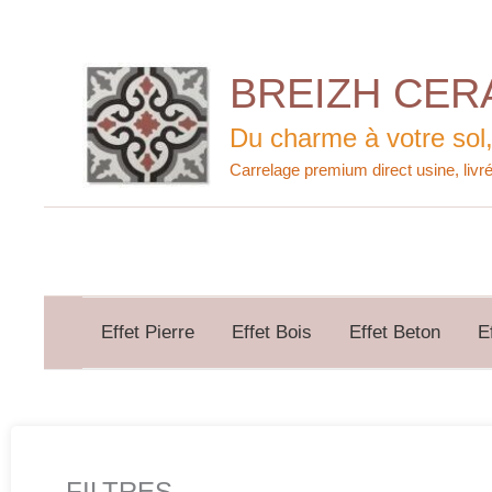
Aller
au
contenu
BREIZH CER
Du charme à votre sol,
Effet Pierre
Effet Bois
Effet Beton
E
FILTRES