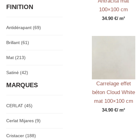
Antracita mat
FINITION
100×100 cm
34.90
€
/ m²
Antidérapant
(69)
Brillant
(61)
Mat
(213)
Satiné
(42)
Carrelage effet
MARQUES
béton Cloud White
mat 100×100 cm
CERLAT
(45)
34.90
€
/ m²
Cerlat Mijares
(9)
Cristacer
(188)