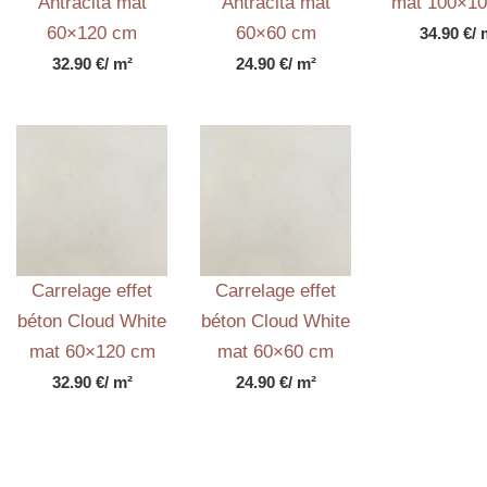
Antracita mat
Antracita mat
mat 100×1
60×120 cm
60×60 cm
34.90
€
/ 
32.90
€
/ m²
24.90
€
/ m²
Carrelage effet
Carrelage effet
béton Cloud White
béton Cloud White
mat 60×120 cm
mat 60×60 cm
32.90
€
/ m²
24.90
€
/ m²