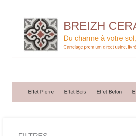
Aller
au
contenu
BREIZH CER
Du charme à votre sol,
Effet Pierre
Effet Bois
Effet Beton
E
FILTRES